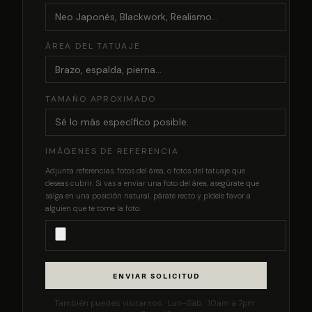
ÁREA DEL TATUAJE
TAMAÑO APROXIMADO
IMÁGENES DE REFERENCIA
Adjunta referencias, fotos del área, o fotos del tatuaje que
deseas cubrir. Si vas a enviar una foto del área, asegúrate que
salga en una posición natural, párate recto y pídele favor a
alguien que te tome la foto.
ENVIAR SOLICITUD
También puedes visitarnos · Lun–Sáb · 10am a 7pm ·