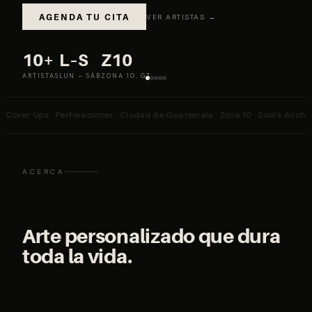
AGENDA TU CITA
VER ARTISTAS →
10+
L–S
Z10
ARTISTAS
LUN – SÁB
ZONA 10, GT
s · Perforaciones · Ciudad de Guatemala · Zona 10 · Soul's Anchor Tattoo St
ACERCA
Arte personalizado que dura
toda la vida.