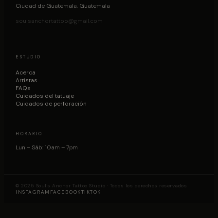
Ciudad de Guatemala, Guatemala
soulsanchortattoo@gmail.com
ESTUDIO
Acerca
Artistas
FAQs
Cuidados del tatuaje
Cuidados de perforación
HORARIO
Lun – Sáb: 10am – 7pm
© 2025 Soul's Anchor Tattoo Studio · Todos los derechos reservados
INSTAGRAM
FACEBOOK
TIKTOK