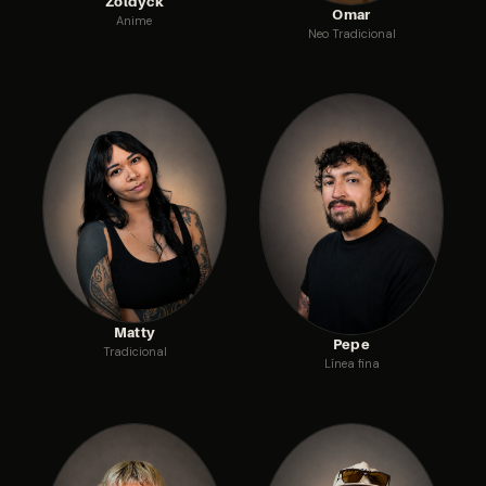
Zoldyck
Omar
Anime
Neo Tradicional
Matty
Pepe
Tradicional
Línea fina