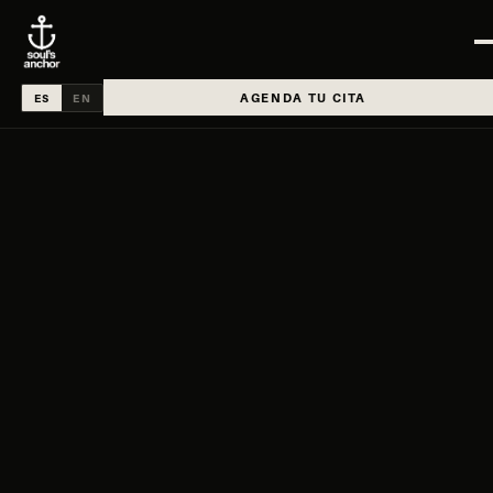
AGENDA TU CITA
ES
EN