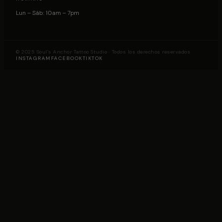
Lun – Sáb: 10am – 7pm
© 2025 Soul's Anchor Tattoo Studio · Todos los derechos reservados
INSTAGRAM
FACEBOOK
TIKTOK