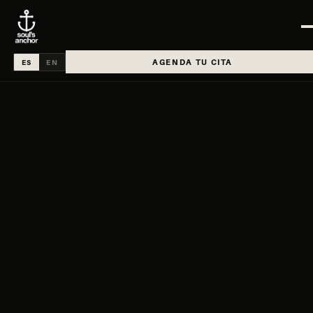
AGENDA TU CITA
ES
EN