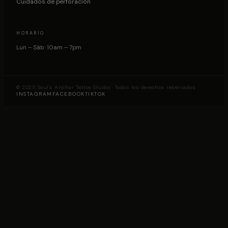
Cuidados de perforación
HORARIO
Lun – Sáb: 10am – 7pm
© 2025 Soul's Anchor Tattoo Studio · Todos los derechos reservados
INSTAGRAM
FACEBOOK
TIKTOK