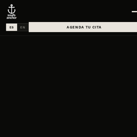
AGENDA TU CITA
ES
EN